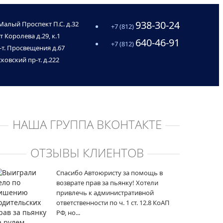
938-30-24
Малый Проспект П.С. д.32
+7 (812)
т Королева д.29, к.1
640-46-91
+7 (812)
-т. Просвещения д.67
ковский пр-т. д.222
НАША ГРУППА ВКОНТАКТЕ
ОТЗЫВЫ КЛИЕНТОВ
Спасибо Автоюристу за помощь в
возврате прав за пьянку! Хотели
привлечь к административной
ответственности по ч. 1 ст. 12.8 КоАП
РФ, но...