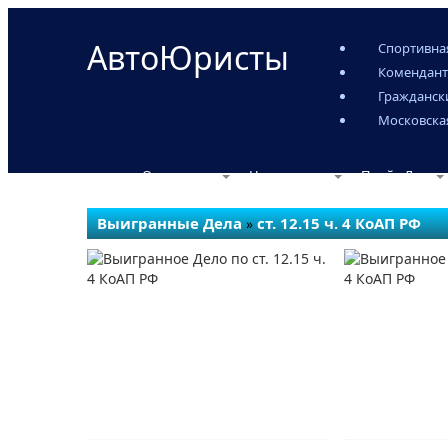
АвтоЮристы
Спортивная
Комендант
Гражданск
Московска
О компании
Наши услуги
Прайс-Лист
Выигранные Дела
ст. 12.15 ч. 4 КоАП РФ
»