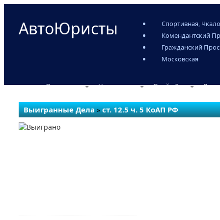
АвтоЮристы
Спортивная, Чкало
Комендантский Пр
Гражданский Прос
Московская
О компании
Наши услуги
Прайс-Лист
Выиг
Выигранные Дела
ст. 12.5 ч. 5 КоАП РФ
»